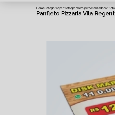
Home
Categorias
panfletos
panfleto personalizado
panfleto
Panfleto Pizzaria Vila Regent