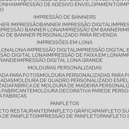
CINHA
IMPRESSÃO DE ADESIVO ENVELOPAMENTO
IM
RO
IMPRESSÃO DE BANNERS
NNER IMPRESSÃO
BANNER IMPRESSÃO DIGITAL
IMPRE
MPRESSÃO BANNER LONA
IMPRESSÃO EM BANNER
IM
ÃO DE BANNER PERSONALIZADO PARA REVENDA
IMPRESSÕES EM LONA
 LONA
LONA IMPRESSÃO DIGITAL
IMPRESSÃO DIGITAL
SSÃO DIGITAL LONA
IMPRESSÃO DE FAIXA EM LONA
IM
GRANDE
IMPRESSÃO DIGITAL LONA GRANDE
MOLDURAS PERSONALIZADAS
ADA PARA FOTOS
MOLDURA PERSONALIZADAS PARA 
ZADAS
MOLDURA DE QUADRO PERSONALIZADO ESPE
ZADA
FÁBRICA DE MOLDURA DE MADEIRA PERSONALI
 FABRICANTE
MOLDURA DECORATIVA PAREDE PERS
A FÁBRICAS
PANFLETOS
LETO RESTAURANTE
PANFLETO GRÁFICA
PANFLETO 
CA DE PANFLETO
IMPRESSÃO DE PANFLETO
PANFLETO