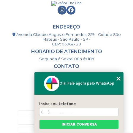
ENDEREÇO
Avenida Cláudio Augusto Fernandes, 259 - Cidade São
Mateus - São Paulo - SP -
CEP: 03962-120
HORÁRIO DE ATENDIMENTO
Segunda á Sexta: 08h ás 18h
CONTATO
(11) 98994-1867
(11) 98993-9556
Olá! Fale agora pelo WhatsApp
togsm1@gmail.com
Insira seu telefone
MENU
HOME
QUEM SOMOS
INICIAR CONVERSA
CONTATO