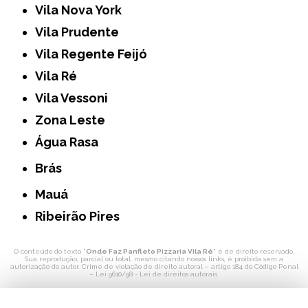
Vila Nova York
Vila Prudente
Vila Regente Feijó
Vila Ré
Vila Vessoni
Zona Leste
Água Rasa
Brás
Mauá
Ribeirão Pires
O conteúdo do texto "
Onde Faz Panfleto Pizzaria Vila Ré
" é de direito reservado.
Sua reprodução, parcial ou total, mesmo citando nossos links, é proibida sem a
autorização do autor. Crime de violação de direito autoral – artigo 184 do Código Penal
–
Lei 9610/98 - Lei de direitos autorais
.