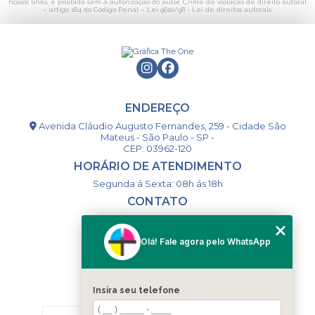
nossos links, é proibida sem a autorização do autor. Crime de violação de direito autoral
– artigo 184 do Código Penal –
Lei 9610/98 - Lei de direitos autorais
.
ENDEREÇO
Avenida Cláudio Augusto Fernandes, 259 - Cidade São
Mateus - São Paulo - SP -
CEP: 03962-120
HORÁRIO DE ATENDIMENTO
Segunda á Sexta: 08h ás 18h
CONTATO
(11) 98994-1867
(11) 98993-9556
Olá! Fale agora pelo WhatsApp
togsm1@gmail.com
Insira seu telefone
MENU
HOME