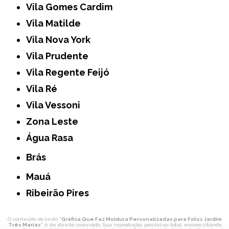
Vila Gomes Cardim
Vila Matilde
Vila Nova York
Vila Prudente
Vila Regente Feijó
Vila Ré
Vila Vessoni
Zona Leste
Água Rasa
Brás
Mauá
Ribeirão Pires
O conteúdo do texto "
Gráfica Que Faz Moldura Personalizadas para Fotos Jardim
Três Marias
" é de direito reservado. Sua reprodução, parcial ou total, mesmo citando