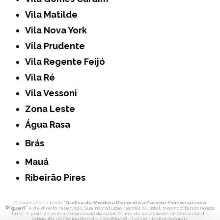
Vila Matilde
Vila Nova York
Vila Prudente
Vila Regente Feijó
Vila Ré
Vila Vessoni
Zona Leste
Água Rasa
Brás
Mauá
Ribeirão Pires
O conteúdo do texto "
Gráfica de Moldura Decorativa Parede Personalizada
Piqueri
" é de direito reservado. Sua reprodução, parcial ou total, mesmo citando nossos
links, é proibida sem a autorização do autor. Crime de violação de direito autoral –
artigo 184 do Código Penal –
Lei 9610/98 - Lei de direitos autorais
.