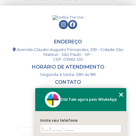
ENDEREÇO
Avenida Cláudio Augusto Fernandes, 259 - Cidade São
Mateus - São Paulo - SP -
CEP: 03962-120
HORÁRIO DE ATENDIMENTO
Segunda á Sexta: 08h ás 18h
CONTATO
(11) 98994-1867
(11) 98993-9556
Olá! Fale agora pelo WhatsApp
togsm1@gmail.com
Insira seu telefone
MENU
HOME