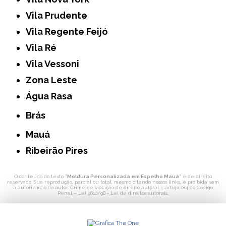
Vila Prudente
Vila Regente Feijó
Vila Ré
Vila Vessoni
Zona Leste
Água Rasa
Brás
Mauá
Ribeirão Pires
O conteúdo do texto "
Moldura Personalizada em Espelho Mauá
" é de direito
reservado. Sua reprodução, parcial ou total, mesmo citando nossos links, é proibida sem
a autorização do autor. Crime de violação de direito autoral – artigo 184 do Código
Penal –
Lei 9610/98 - Lei de direitos autorais
.