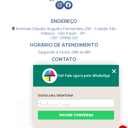
ENDEREÇO
Avenida Cláudio Augusto Fernandes, 259 - Cidade São
Mateus - São Paulo - SP -
CEP: 03962-120
HORÁRIO DE ATENDIMENTO
Segunda á Sexta: 08h ás 18h
CONTATO
(11) 98994-1867
(11) 98993-9556
Olá! Fale agora pelo WhatsApp
togsm1@gmail.com
Insira seu telefone
MENU
HOME
QUEM SOMOS
INICIAR CONVERSA
CONTATO