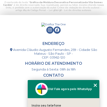
O conteúdo do texto "
Gráfica de Moldura Decorativa Personalizada Vila Gomes
Cardim
" é de direito reservado. Sua reprodução, parcial ou total, mesmo citando nossos
links, é proibida sem a autorização do autor. Crime de violação de direito autoral –
artigo 184 do Código Penal –
Lei 9610/98 - Lei de direitos autorais
.
ENDEREÇO
Avenida Cláudio Augusto Fernandes, 259 - Cidade São
Mateus - São Paulo - SP -
CEP: 03962-120
HORÁRIO DE ATENDIMENTO
Segunda á Sexta: 08h ás 18h
CONTATO
(11) 98994-1867
(11) 98993-9556
Olá! Fale agora pelo WhatsApp
togsm1@gmail.com
Insira seu telefone
MENU