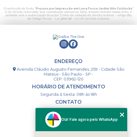
O conteúdo do texto "
Procuro por Impressão em Lona Fosca Jardim São Cristóvão
"
é de direito reservado. Sua reprodução, parcial ou total, mesmo citando nossos links, é
proibida sem a autorização do autor. Crime de violação de direito autoral – artigo 184
do Código Penal –
Lei 9610/98 - Lei de direitos autorais
.
ENDEREÇO
Avenida Cláudio Augusto Fernandes, 259 - Cidade São
Mateus - São Paulo - SP -
CEP: 03962-120
HORÁRIO DE ATENDIMENTO
Segunda á Sexta: 08h ás 18h
CONTATO
(11) 98994-1867
(11) 98993-9556
Olá! Fale agora pelo WhatsApp
togsm1@gmail.com