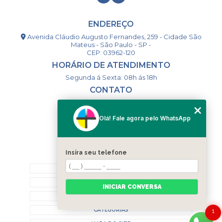
ENDEREÇO
Avenida Cláudio Augusto Fernandes, 259 - Cidade São
Mateus - São Paulo - SP -
CEP: 03962-120
HORÁRIO DE ATENDIMENTO
Segunda á Sexta: 08h ás 18h
CONTATO
(11) 98994-1867
(11) 98993-9556
Olá! Fale agora pelo WhatsApp
togsm1@gmail.com
Insira seu telefone
MENU
HOME
QUEM SOMOS
INICIAR CONVERSA
CONTATO
CATEGORIAS
1