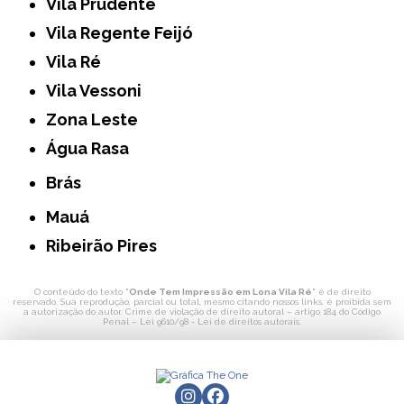
Vila Prudente
Vila Regente Feijó
Vila Ré
Vila Vessoni
Zona Leste
Água Rasa
Brás
Mauá
Ribeirão Pires
O conteúdo do texto "
Onde Tem Impressão em Lona Vila Ré
" é de direito
reservado. Sua reprodução, parcial ou total, mesmo citando nossos links, é proibida sem
a autorização do autor. Crime de violação de direito autoral – artigo 184 do Código
Penal –
Lei 9610/98 - Lei de direitos autorais
.