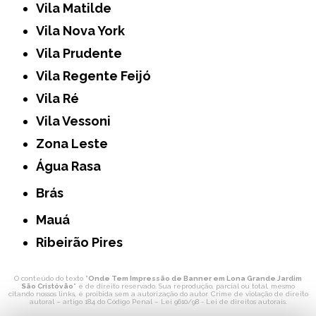
Vila Matilde
Vila Nova York
Vila Prudente
Vila Regente Feijó
Vila Ré
Vila Vessoni
Zona Leste
Água Rasa
Brás
Mauá
Ribeirão Pires
O conteúdo do texto "
Onde Tem Impressão de Banner em Lona Grande Jardim
São Cristóvão
" é de direito reservado. Sua reprodução, parcial ou total, mesmo
citando nossos links, é proibida sem a autorização do autor. Crime de violação de direito
autoral – artigo 184 do Código Penal –
Lei 9610/98 - Lei de direitos autorais
.