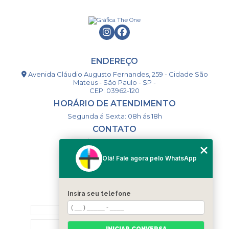
ENDEREÇO
Avenida Cláudio Augusto Fernandes, 259 - Cidade São
Mateus - São Paulo - SP -
CEP: 03962-120
HORÁRIO DE ATENDIMENTO
Segunda á Sexta: 08h ás 18h
CONTATO
(11) 98994-1867
(11) 98993-9556
Olá! Fale agora pelo WhatsApp
togsm1@gmail.com
Insira seu telefone
MENU
HOME
QUEM SOMOS