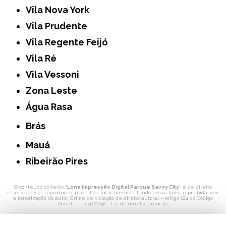
Vila Nova York
Vila Prudente
Vila Regente Feijó
Vila Ré
Vila Vessoni
Zona Leste
Água Rasa
Brás
Mauá
Ribeirão Pires
O conteúdo do texto "
Lona Impressão Digital Parque Savoy City
" é de direito
reservado. Sua reprodução, parcial ou total, mesmo citando nossos links, é proibida sem
a autorização do autor. Crime de violação de direito autoral – artigo 184 do Código
Penal –
Lei 9610/98 - Lei de direitos autorais
.