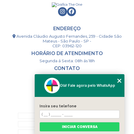
ENDEREÇO
Avenida Cláudio Augusto Fernandes, 259 - Cidade São
Mateus - São Paulo - SP -
CEP: 03962-120
HORÁRIO DE ATENDIMENTO
Segunda á Sexta: 08h ás 18h
CONTATO
(11) 98994-1867
(11) 98993-9556
Olá! Fale agora pelo WhatsApp
togsm1@gmail.com
Insira seu telefone
MENU
HOME
QUEM SOMOS
INICIAR CONVERSA
CONTATO