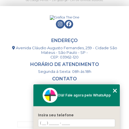
do Código Penal –
Lei 9610/98 - Lei de direitos autorais
.
ENDEREÇO
Avenida Cláudio Augusto Fernandes, 259 - Cidade São
Mateus - São Paulo - SP -
CEP: 03962-120
HORÁRIO DE ATENDIMENTO
Segunda á Sexta: 08h ás 18h
CONTATO
(11) 98994-1867
(11) 98993-9556
Olá! Fale agora pelo WhatsApp
togsm1@gmail.com
Insira seu telefone
MENU
HOME