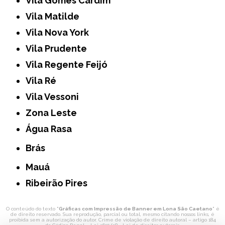
Vila Gomes Cardim
Vila Matilde
Vila Nova York
Vila Prudente
Vila Regente Feijó
Vila Ré
Vila Vessoni
Zona Leste
Água Rasa
Brás
Mauá
Ribeirão Pires
O conteúdo do texto "
Gráficas com Impressão de Banner em Lona São Caetano
" é
de direito reservado. Sua reprodução, parcial ou total, mesmo citando nossos links, é
proibida sem a autorização do autor. Crime de violação de direito autoral – artigo 184