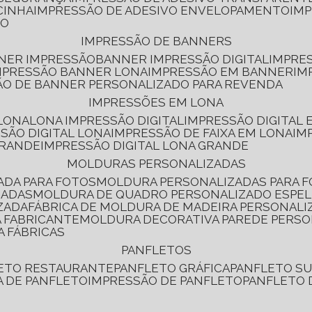
CINHA
IMPRESSÃO DE ADESIVO ENVELOPAMENTO
IM
RO
IMPRESSÃO DE BANNERS
NNER IMPRESSÃO
BANNER IMPRESSÃO DIGITAL
IMPRE
MPRESSÃO BANNER LONA
IMPRESSÃO EM BANNER
IM
ÃO DE BANNER PERSONALIZADO PARA REVENDA
IMPRESSÕES EM LONA
 LONA
LONA IMPRESSÃO DIGITAL
IMPRESSÃO DIGITAL
SSÃO DIGITAL LONA
IMPRESSÃO DE FAIXA EM LONA
IM
GRANDE
IMPRESSÃO DIGITAL LONA GRANDE
MOLDURAS PERSONALIZADAS
ADA PARA FOTOS
MOLDURA PERSONALIZADAS PARA 
ZADAS
MOLDURA DE QUADRO PERSONALIZADO ESPE
ZADA
FÁBRICA DE MOLDURA DE MADEIRA PERSONALI
 FABRICANTE
MOLDURA DECORATIVA PAREDE PERS
A FÁBRICAS
PANFLETOS
LETO RESTAURANTE
PANFLETO GRÁFICA
PANFLETO 
CA DE PANFLETO
IMPRESSÃO DE PANFLETO
PANFLETO