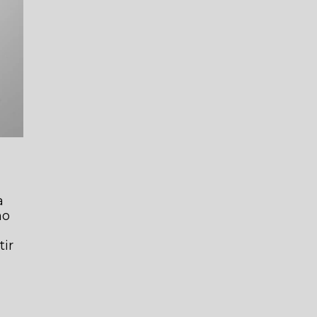
a
mo
tir