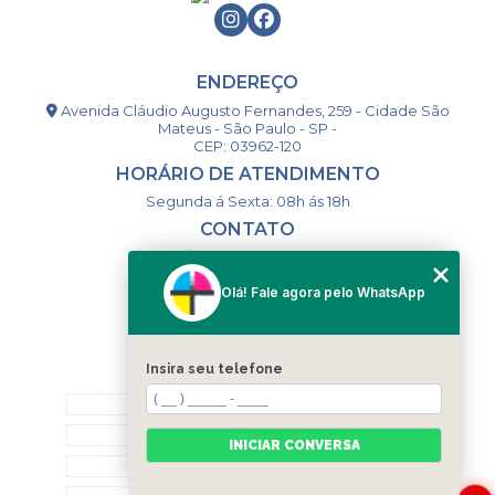
ENDEREÇO
Avenida Cláudio Augusto Fernandes, 259 - Cidade São
Mateus - São Paulo - SP -
CEP: 03962-120
HORÁRIO DE ATENDIMENTO
Segunda á Sexta: 08h ás 18h
CONTATO
(11) 98994-1867
(11) 98993-9556
Olá! Fale agora pelo WhatsApp
togsm1@gmail.com
Insira seu telefone
MENU
HOME
QUEM SOMOS
INICIAR CONVERSA
CONTATO