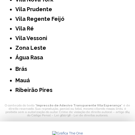
Vila Prudente
Vila Regente Feijó
Vila Ré
Vila Vessoni
Zona Leste
Água Rasa
Brás
Mauá
Ribeirão Pires
O conteúdo do texto "
Impressão de Adesivo Transparente Vila Esperança
" é de
direito reservado. Sua reprodução, parcial ou total, mesmo citando nossos links, é
proibida sem a autorização do autor. Crime de violação de direito autoral – artigo 184
do Código Penal –
Lei 9610/98 - Lei de direitos autorais
.