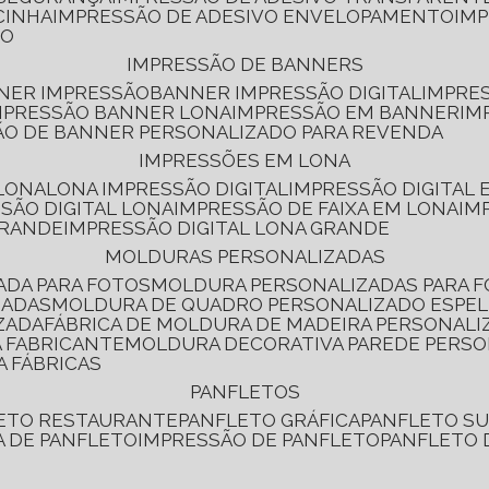
CINHA
IMPRESSÃO DE ADESIVO ENVELOPAMENTO
IM
RO
IMPRESSÃO DE BANNERS
NNER IMPRESSÃO
BANNER IMPRESSÃO DIGITAL
IMPRE
MPRESSÃO BANNER LONA
IMPRESSÃO EM BANNER
IM
ÃO DE BANNER PERSONALIZADO PARA REVENDA
IMPRESSÕES EM LONA
 LONA
LONA IMPRESSÃO DIGITAL
IMPRESSÃO DIGITAL
SSÃO DIGITAL LONA
IMPRESSÃO DE FAIXA EM LONA
IM
GRANDE
IMPRESSÃO DIGITAL LONA GRANDE
MOLDURAS PERSONALIZADAS
ADA PARA FOTOS
MOLDURA PERSONALIZADAS PARA 
ZADAS
MOLDURA DE QUADRO PERSONALIZADO ESPE
ZADA
FÁBRICA DE MOLDURA DE MADEIRA PERSONALI
 FABRICANTE
MOLDURA DECORATIVA PAREDE PERS
A FÁBRICAS
PANFLETOS
LETO RESTAURANTE
PANFLETO GRÁFICA
PANFLETO 
CA DE PANFLETO
IMPRESSÃO DE PANFLETO
PANFLETO