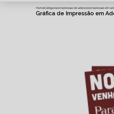
Home
Categorias
impressao de adesivos
impressao em ade
Gráfica de Impressão em Ade