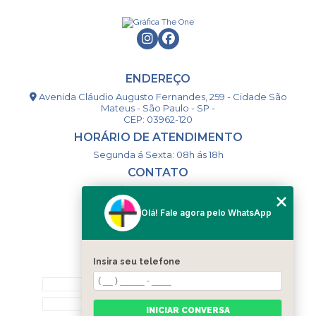
ENDEREÇO
Avenida Cláudio Augusto Fernandes, 259 - Cidade São
Mateus - São Paulo - SP -
CEP: 03962-120
HORÁRIO DE ATENDIMENTO
Segunda á Sexta: 08h ás 18h
CONTATO
(11) 98994-1867
(11) 98993-9556
Olá! Fale agora pelo WhatsApp
togsm1@gmail.com
Insira seu telefone
MENU
HOME
QUEM SOMOS
INICIAR CONVERSA