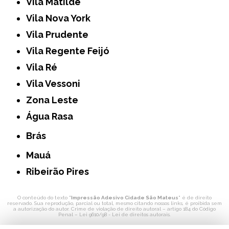
Vila Matilde
Vila Nova York
Vila Prudente
Vila Regente Feijó
Vila Ré
Vila Vessoni
Zona Leste
Água Rasa
Brás
Mauá
Ribeirão Pires
O conteúdo do texto "
Impressão Adesivo Cidade São Mateus
" é de direito
reservado. Sua reprodução, parcial ou total, mesmo citando nossos links, é proibida sem
a autorização do autor. Crime de violação de direito autoral – artigo 184 do Código
Penal –
Lei 9610/98 - Lei de direitos autorais
.