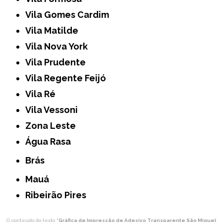
Vila Gomes Cardim
Vila Matilde
Vila Nova York
Vila Prudente
Vila Regente Feijó
Vila Ré
Vila Vessoni
Zona Leste
Água Rasa
Brás
Mauá
Ribeirão Pires
O conteúdo do texto "
Gráfica de Impressão de Adesivo Transparente São Miguel