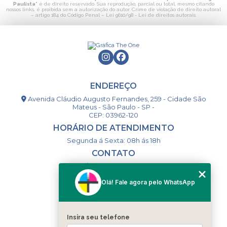
Paulista
" é de direito reservado. Sua reprodução, parcial ou total, mesmo citando
nossos links, é proibida sem a autorização do autor. Crime de violação de direito autoral
– artigo 184 do Código Penal –
Lei 9610/98 - Lei de direitos autorais
.
ENDEREÇO
Avenida Cláudio Augusto Fernandes, 259 - Cidade São
Mateus - São Paulo - SP -
CEP: 03962-120
HORÁRIO DE ATENDIMENTO
Segunda á Sexta: 08h ás 18h
CONTATO
(11) 98994-1867
(11) 98993-9556
Olá! Fale agora pelo WhatsApp
togsm1@gmail.com
Insira seu telefone
MENU