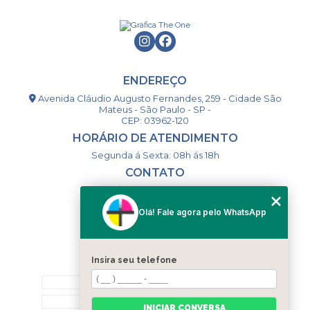
ENDEREÇO
Avenida Cláudio Augusto Fernandes, 259 - Cidade São
Mateus - São Paulo - SP -
CEP: 03962-120
HORÁRIO DE ATENDIMENTO
Segunda á Sexta: 08h ás 18h
CONTATO
(11) 98994-1867
(11) 98993-9556
Olá! Fale agora pelo WhatsApp
togsm1@gmail.com
Insira seu telefone
MENU
HOME
QUEM SOMOS
INICIAR CONVERSA