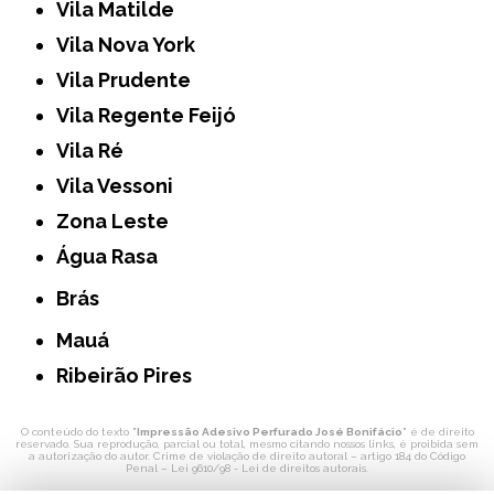
Vila Matilde
Vila Nova York
Vila Prudente
Vila Regente Feijó
Vila Ré
Vila Vessoni
Zona Leste
Água Rasa
Brás
Mauá
Ribeirão Pires
O conteúdo do texto "
Impressão Adesivo Perfurado José Bonifácio
" é de direito
reservado. Sua reprodução, parcial ou total, mesmo citando nossos links, é proibida sem
a autorização do autor. Crime de violação de direito autoral – artigo 184 do Código
Penal –
Lei 9610/98 - Lei de direitos autorais
.