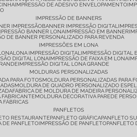
CINHA
IMPRESSÃO DE ADESIVO ENVELOPAMENTO
IM
RO
IMPRESSÃO DE BANNERS
NNER IMPRESSÃO
BANNER IMPRESSÃO DIGITAL
IMPRE
MPRESSÃO BANNER LONA
IMPRESSÃO EM BANNER
IM
ÃO DE BANNER PERSONALIZADO PARA REVENDA
IMPRESSÕES EM LONA
 LONA
LONA IMPRESSÃO DIGITAL
IMPRESSÃO DIGITAL
SSÃO DIGITAL LONA
IMPRESSÃO DE FAIXA EM LONA
IM
GRANDE
IMPRESSÃO DIGITAL LONA GRANDE
MOLDURAS PERSONALIZADAS
ADA PARA FOTOS
MOLDURA PERSONALIZADAS PARA 
ZADAS
MOLDURA DE QUADRO PERSONALIZADO ESPE
ZADA
FÁBRICA DE MOLDURA DE MADEIRA PERSONALI
 FABRICANTE
MOLDURA DECORATIVA PAREDE PERS
A FÁBRICAS
PANFLETOS
LETO RESTAURANTE
PANFLETO GRÁFICA
PANFLETO 
CA DE PANFLETO
IMPRESSÃO DE PANFLETO
PANFLETO