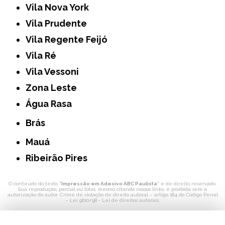
Vila Nova York
Vila Prudente
Vila Regente Feijó
Vila Ré
Vila Vessoni
Zona Leste
Água Rasa
Brás
Mauá
Ribeirão Pires
O conteúdo do texto "
Impressão em Adesivo ABC Paulista
" é de direito reservado.
Sua reprodução, parcial ou total, mesmo citando nossos links, é proibida sem a
autorização do autor. Crime de violação de direito autoral – artigo 184 do Código Penal
–
Lei 9610/98 - Lei de direitos autorais
.