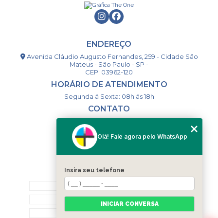
ENDEREÇO
Avenida Cláudio Augusto Fernandes, 259 - Cidade São
Mateus - São Paulo - SP -
CEP: 03962-120
HORÁRIO DE ATENDIMENTO
Segunda á Sexta: 08h ás 18h
CONTATO
(11) 98994-1867
(11) 98993-9556
Olá! Fale agora pelo WhatsApp
togsm1@gmail.com
Insira seu telefone
MENU
HOME
QUEM SOMOS
INICIAR CONVERSA
CONTATO