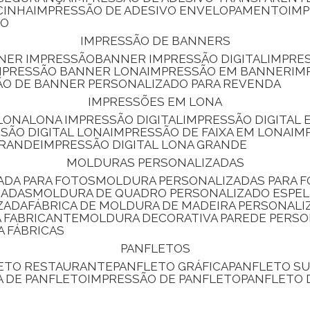
CINHA
IMPRESSÃO DE ADESIVO ENVELOPAMENTO
IM
RO
IMPRESSÃO DE BANNERS
NNER IMPRESSÃO
BANNER IMPRESSÃO DIGITAL
IMPRE
MPRESSÃO BANNER LONA
IMPRESSÃO EM BANNER
IM
ÃO DE BANNER PERSONALIZADO PARA REVENDA
IMPRESSÕES EM LONA
 LONA
LONA IMPRESSÃO DIGITAL
IMPRESSÃO DIGITAL
SSÃO DIGITAL LONA
IMPRESSÃO DE FAIXA EM LONA
IM
GRANDE
IMPRESSÃO DIGITAL LONA GRANDE
MOLDURAS PERSONALIZADAS
ADA PARA FOTOS
MOLDURA PERSONALIZADAS PARA 
ZADAS
MOLDURA DE QUADRO PERSONALIZADO ESPE
ZADA
FÁBRICA DE MOLDURA DE MADEIRA PERSONALI
 FABRICANTE
MOLDURA DECORATIVA PAREDE PERS
A FÁBRICAS
PANFLETOS
LETO RESTAURANTE
PANFLETO GRÁFICA
PANFLETO 
CA DE PANFLETO
IMPRESSÃO DE PANFLETO
PANFLETO