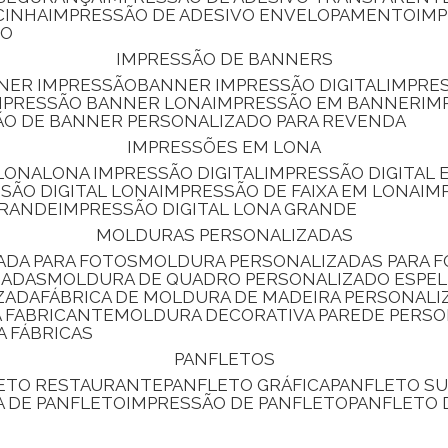
CINHA
IMPRESSÃO DE ADESIVO ENVELOPAMENTO
IM
RO
IMPRESSÃO DE BANNERS
NNER IMPRESSÃO
BANNER IMPRESSÃO DIGITAL
IMPRE
MPRESSÃO BANNER LONA
IMPRESSÃO EM BANNER
IM
ÃO DE BANNER PERSONALIZADO PARA REVENDA
IMPRESSÕES EM LONA
 LONA
LONA IMPRESSÃO DIGITAL
IMPRESSÃO DIGITAL
SSÃO DIGITAL LONA
IMPRESSÃO DE FAIXA EM LONA
IM
GRANDE
IMPRESSÃO DIGITAL LONA GRANDE
MOLDURAS PERSONALIZADAS
ADA PARA FOTOS
MOLDURA PERSONALIZADAS PARA 
ZADAS
MOLDURA DE QUADRO PERSONALIZADO ESPE
ZADA
FÁBRICA DE MOLDURA DE MADEIRA PERSONALI
 FABRICANTE
MOLDURA DECORATIVA PAREDE PERS
A FÁBRICAS
PANFLETOS
LETO RESTAURANTE
PANFLETO GRÁFICA
PANFLETO 
CA DE PANFLETO
IMPRESSÃO DE PANFLETO
PANFLETO