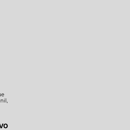
ue
nil,
ivo