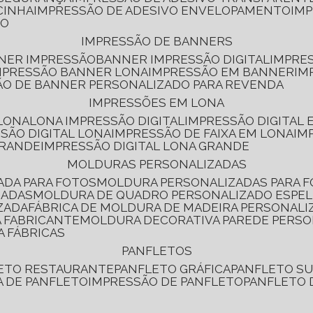
CINHA
IMPRESSÃO DE ADESIVO ENVELOPAMENTO
IM
RO
IMPRESSÃO DE BANNERS
NNER IMPRESSÃO
BANNER IMPRESSÃO DIGITAL
IMPRE
MPRESSÃO BANNER LONA
IMPRESSÃO EM BANNER
IM
ÃO DE BANNER PERSONALIZADO PARA REVENDA
IMPRESSÕES EM LONA
 LONA
LONA IMPRESSÃO DIGITAL
IMPRESSÃO DIGITAL
SSÃO DIGITAL LONA
IMPRESSÃO DE FAIXA EM LONA
IM
GRANDE
IMPRESSÃO DIGITAL LONA GRANDE
MOLDURAS PERSONALIZADAS
ADA PARA FOTOS
MOLDURA PERSONALIZADAS PARA 
ZADAS
MOLDURA DE QUADRO PERSONALIZADO ESPE
ZADA
FÁBRICA DE MOLDURA DE MADEIRA PERSONALI
 FABRICANTE
MOLDURA DECORATIVA PAREDE PERS
A FÁBRICAS
PANFLETOS
LETO RESTAURANTE
PANFLETO GRÁFICA
PANFLETO 
CA DE PANFLETO
IMPRESSÃO DE PANFLETO
PANFLETO