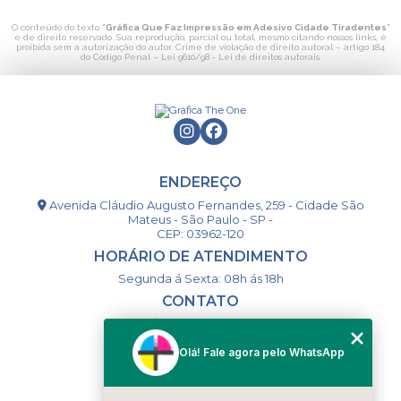
O conteúdo do texto "
Gráfica Que Faz Impressão em Adesivo Cidade Tiradentes
"
é de direito reservado. Sua reprodução, parcial ou total, mesmo citando nossos links, é
proibida sem a autorização do autor. Crime de violação de direito autoral – artigo 184
do Código Penal –
Lei 9610/98 - Lei de direitos autorais
.
ENDEREÇO
Avenida Cláudio Augusto Fernandes, 259 - Cidade São
Mateus - São Paulo - SP -
CEP: 03962-120
HORÁRIO DE ATENDIMENTO
Segunda á Sexta: 08h ás 18h
CONTATO
(11) 98994-1867
(11) 98993-9556
Olá! Fale agora pelo WhatsApp
togsm1@gmail.com