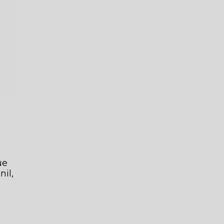
ue
nil,