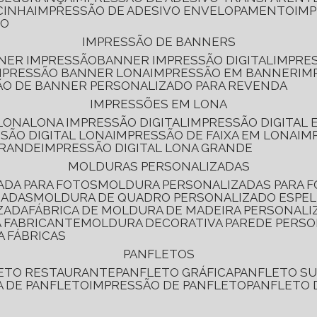
CINHA
IMPRESSÃO DE ADESIVO ENVELOPAMENTO
IM
RO
IMPRESSÃO DE BANNERS
NNER IMPRESSÃO
BANNER IMPRESSÃO DIGITAL
IMPRE
MPRESSÃO BANNER LONA
IMPRESSÃO EM BANNER
IM
ÃO DE BANNER PERSONALIZADO PARA REVENDA
IMPRESSÕES EM LONA
 LONA
LONA IMPRESSÃO DIGITAL
IMPRESSÃO DIGITAL
SSÃO DIGITAL LONA
IMPRESSÃO DE FAIXA EM LONA
IM
GRANDE
IMPRESSÃO DIGITAL LONA GRANDE
MOLDURAS PERSONALIZADAS
ADA PARA FOTOS
MOLDURA PERSONALIZADAS PARA 
ZADAS
MOLDURA DE QUADRO PERSONALIZADO ESPE
ZADA
FÁBRICA DE MOLDURA DE MADEIRA PERSONALI
 FABRICANTE
MOLDURA DECORATIVA PAREDE PERS
A FÁBRICAS
PANFLETOS
LETO RESTAURANTE
PANFLETO GRÁFICA
PANFLETO 
CA DE PANFLETO
IMPRESSÃO DE PANFLETO
PANFLETO