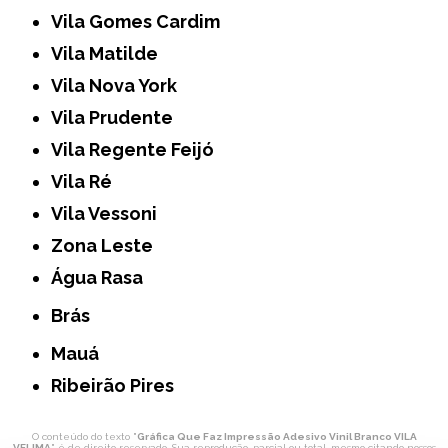
Vila Gomes Cardim
Vila Matilde
Vila Nova York
Vila Prudente
Vila Regente Feijó
Vila Ré
Vila Vessoni
Zona Leste
Água Rasa
Brás
Mauá
Ribeirão Pires
O conteúdo do texto "
Gráfica Que Faz Impressão Adesivo Vinil Branco VILA
VELIMA
" é de direito reservado. Sua reprodução, parcial ou total, mesmo citando nossos