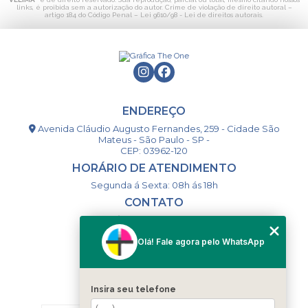
links, é proibida sem a autorização do autor. Crime de violação de direito autoral –
artigo 184 do Código Penal –
Lei 9610/98 - Lei de direitos autorais
.
ENDEREÇO
Avenida Cláudio Augusto Fernandes, 259 - Cidade São
Mateus - São Paulo - SP -
CEP: 03962-120
HORÁRIO DE ATENDIMENTO
Segunda á Sexta: 08h ás 18h
CONTATO
(11) 98994-1867
(11) 98993-9556
Olá! Fale agora pelo WhatsApp
togsm1@gmail.com
Insira seu telefone
MENU