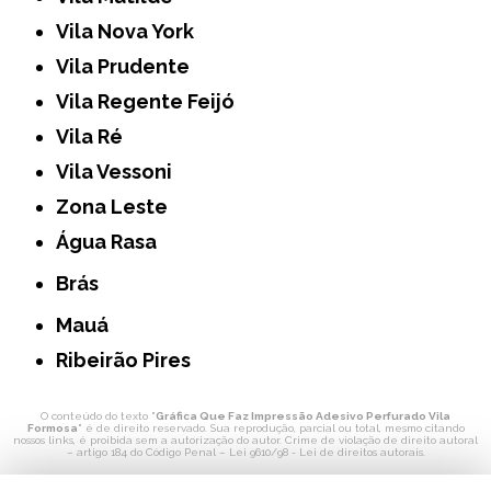
Vila Nova York
Vila Prudente
Vila Regente Feijó
Vila Ré
Vila Vessoni
Zona Leste
Água Rasa
Brás
Mauá
Ribeirão Pires
O conteúdo do texto "
Gráfica Que Faz Impressão Adesivo Perfurado Vila
Formosa
" é de direito reservado. Sua reprodução, parcial ou total, mesmo citando
nossos links, é proibida sem a autorização do autor. Crime de violação de direito autoral
– artigo 184 do Código Penal –
Lei 9610/98 - Lei de direitos autorais
.