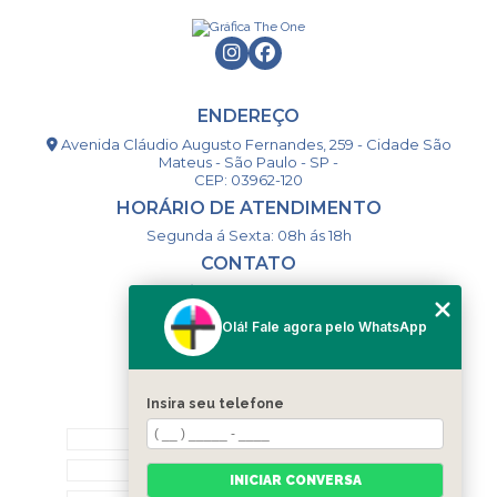
ENDEREÇO
Avenida Cláudio Augusto Fernandes, 259 - Cidade São
Mateus - São Paulo - SP -
CEP: 03962-120
HORÁRIO DE ATENDIMENTO
Segunda á Sexta: 08h ás 18h
CONTATO
(11) 98994-1867
(11) 98993-9556
Olá! Fale agora pelo WhatsApp
togsm1@gmail.com
Insira seu telefone
MENU
HOME
QUEM SOMOS
INICIAR CONVERSA