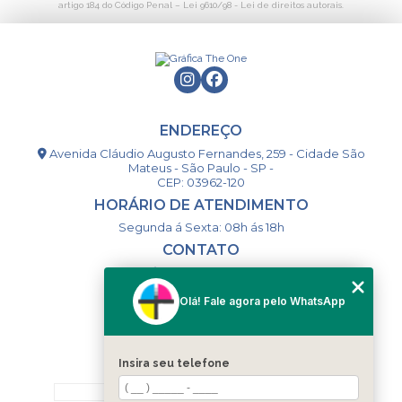
artigo 184 do Código Penal –
Lei 9610/98 - Lei de direitos autorais
.
ENDEREÇO
Avenida Cláudio Augusto Fernandes, 259 - Cidade São
Mateus - São Paulo - SP -
CEP: 03962-120
HORÁRIO DE ATENDIMENTO
Segunda á Sexta: 08h ás 18h
CONTATO
(11) 98994-1867
(11) 98993-9556
Olá! Fale agora pelo WhatsApp
togsm1@gmail.com
Insira seu telefone
MENU
HOME