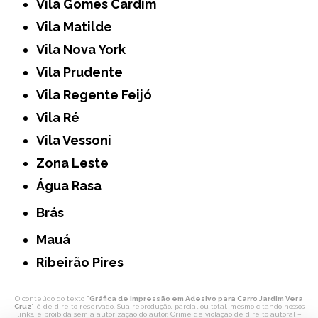
Vila Gomes Cardim
Vila Matilde
Vila Nova York
Vila Prudente
Vila Regente Feijó
Vila Ré
Vila Vessoni
Zona Leste
Água Rasa
Brás
Mauá
Ribeirão Pires
O conteúdo do texto "
Gráfica de Impressão em Adesivo para Carro Jardim Vera
Cruz
" é de direito reservado. Sua reprodução, parcial ou total, mesmo citando nossos
links, é proibida sem a autorização do autor. Crime de violação de direito autoral –