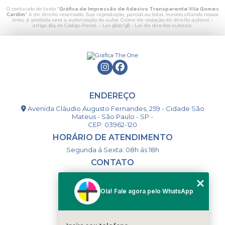
O conteúdo do texto "
Gráfica de Impressão de Adesivo Transparente Vila Gomes
Cardim
" é de direito reservado. Sua reprodução, parcial ou total, mesmo citando nossos
links, é proibida sem a autorização do autor. Crime de violação de direito autoral –
artigo 184 do Código Penal –
Lei 9610/98 - Lei de direitos autorais
.
ENDEREÇO
Avenida Cláudio Augusto Fernandes, 259 - Cidade São
Mateus - São Paulo - SP -
CEP: 03962-120
HORÁRIO DE ATENDIMENTO
Segunda á Sexta: 08h ás 18h
CONTATO
(11) 98994-1867
(11) 98993-9556
Olá! Fale agora pelo WhatsApp
togsm1@gmail.com