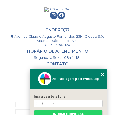
ENDEREÇO
Avenida Cláudio Augusto Fernandes, 259 - Cidade São
Mateus - São Paulo - SP -
CEP: 03962-120
HORÁRIO DE ATENDIMENTO
Segunda á Sexta: 08h ás 18h
CONTATO
(11) 98994-1867
(11) 98993-9556
Olá! Fale agora pelo WhatsApp
togsm1@gmail.com
Insira seu telefone
MENU
HOME
QUEM SOMOS
INICIAR CONVERSA