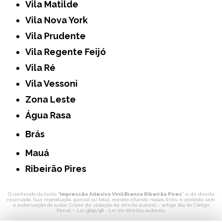
Vila Matilde
Vila Nova York
Vila Prudente
Vila Regente Feijó
Vila Ré
Vila Vessoni
Zona Leste
Água Rasa
Brás
Mauá
Ribeirão Pires
O conteúdo do texto "
Impressão Adesivo Vinil Branco Ribeirão Pires
" é de direito
reservado. Sua reprodução, parcial ou total, mesmo citando nossos links, é proibida sem
a autorização do autor. Crime de violação de direito autoral – artigo 184 do Código
Penal –
Lei 9610/98 - Lei de direitos autorais
.