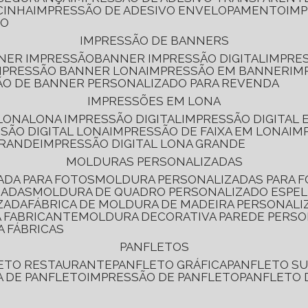
CINHA
IMPRESSÃO DE ADESIVO ENVELOPAMENTO
IM
RO
IMPRESSÃO DE BANNERS
NNER IMPRESSÃO
BANNER IMPRESSÃO DIGITAL
IMPRE
MPRESSÃO BANNER LONA
IMPRESSÃO EM BANNER
IM
ÃO DE BANNER PERSONALIZADO PARA REVENDA
IMPRESSÕES EM LONA
 LONA
LONA IMPRESSÃO DIGITAL
IMPRESSÃO DIGITAL
SSÃO DIGITAL LONA
IMPRESSÃO DE FAIXA EM LONA
IM
GRANDE
IMPRESSÃO DIGITAL LONA GRANDE
MOLDURAS PERSONALIZADAS
ADA PARA FOTOS
MOLDURA PERSONALIZADAS PARA 
ZADAS
MOLDURA DE QUADRO PERSONALIZADO ESPE
ZADA
FÁBRICA DE MOLDURA DE MADEIRA PERSONALI
 FABRICANTE
MOLDURA DECORATIVA PAREDE PERS
A FÁBRICAS
PANFLETOS
LETO RESTAURANTE
PANFLETO GRÁFICA
PANFLETO 
CA DE PANFLETO
IMPRESSÃO DE PANFLETO
PANFLETO