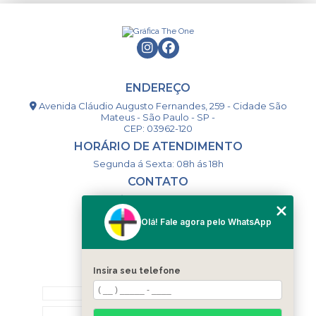
ENDEREÇO
Avenida Cláudio Augusto Fernandes, 259 - Cidade São
Mateus - São Paulo - SP -
CEP: 03962-120
HORÁRIO DE ATENDIMENTO
Segunda á Sexta: 08h ás 18h
CONTATO
(11) 98994-1867
(11) 98993-9556
Olá! Fale agora pelo WhatsApp
togsm1@gmail.com
Insira seu telefone
MENU
HOME
QUEM SOMOS