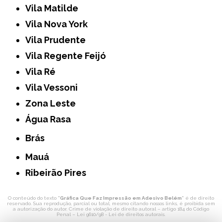
Vila Matilde
Vila Nova York
Vila Prudente
Vila Regente Feijó
Vila Ré
Vila Vessoni
Zona Leste
Água Rasa
Brás
Mauá
Ribeirão Pires
O conteúdo do texto "
Gráfica Que Faz Impressão em Adesivo Belém
" é de direito
reservado. Sua reprodução, parcial ou total, mesmo citando nossos links, é proibida sem
a autorização do autor. Crime de violação de direito autoral – artigo 184 do Código
Penal –
Lei 9610/98 - Lei de direitos autorais
.