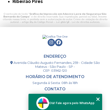
Ribeirão Pires
O conteúdo do texto "
Gráfica de Impressão em Adesivo Lacre de Segurança São
Bernardo do Campo
" é de direito reservado. Sua reprodução, parcial ou total, mesmo
citando nossos links, é proibida sem a autorização do autor. Crime de violação de direito
autoral – artigo 184 do Código Penal –
Lei 9610/98 - Lei de direitos autorais
.
ENDEREÇO
Avenida Cláudio Augusto Fernandes, 259 - Cidade São
Mateus - São Paulo - SP -
CEP: 03962-120
HORÁRIO DE ATENDIMENTO
Segunda á Sexta: 08h ás 18h
CONTATO
(11) 98994-1867
(11) 98993-9556
Olá! Fale agora pelo WhatsApp
togsm1@gmail.com