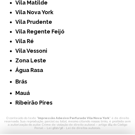
Vila Matilde
Vila Nova York
Vila Prudente
Vila Regente Feijó
Vila Ré
Vila Vessoni
Zona Leste
Água Rasa
Brás
Mauá
Ribeirão Pires
O conteúdo do texto "
Impressão Adesivo Perfurado Vila Nova York
" é de direito
reservado. Sua reprodução, parcial ou total, mesmo citando nossos links, é proibida sem
a autorização do autor. Crime de violação de direito autoral – artigo 184 do Código
Penal –
Lei 9610/98 - Lei de direitos autorais
.