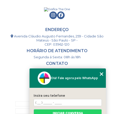
ENDEREÇO
Avenida Cláudio Augusto Fernandes, 259 - Cidade São
Mateus - São Paulo - SP -
CEP: 03962-120
HORÁRIO DE ATENDIMENTO
Segunda á Sexta: 08h ás 18h
CONTATO
(11) 98994-1867
(11) 98993-9556
Olá! Fale agora pelo WhatsApp
togsm1@gmail.com
Insira seu telefone
MENU
HOME
QUEM SOMOS
INICIAR CONVERSA