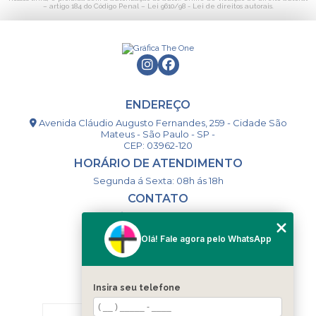
– artigo 184 do Código Penal –
Lei 9610/98 - Lei de direitos autorais
.
ENDEREÇO
Avenida Cláudio Augusto Fernandes, 259 - Cidade São
Mateus - São Paulo - SP -
CEP: 03962-120
HORÁRIO DE ATENDIMENTO
Segunda á Sexta: 08h ás 18h
CONTATO
(11) 98994-1867
(11) 98993-9556
Olá! Fale agora pelo WhatsApp
togsm1@gmail.com
Insira seu telefone
MENU
HOME