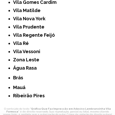
Vila Gomes Cardim
Vila Matilde
Vila Nova York
Vila Prudente
Vila Regente Feijó
Vila Ré
Vila Vessoni
Zona Leste
Água Rasa
Brás
Mauá
Ribeirão Pires
O conteúdo do texto "
Gráfica Que Faz Impressão em Adesivo Lembrancinha Vila
Formosa
" é de direito reservado. Sua reprodução, parcial ou total, mesmo citando
nossos links, é proibida sem a autorização do autor. Crime de violação de direito autoral