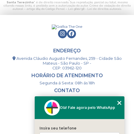
Santa Terezinha
" é de direito reservado. Sua reprodução, parcial ou total, mesmo
citando nossos links, é proibida sem a autorização do autor. Crime de violação de direito
autoral – artigo 184 do Código Penal –
Lei 9610/98 - Lei de direitos autorais
.
ENDEREÇO
Avenida Cláudio Augusto Fernandes, 259 - Cidade São
Mateus - São Paulo - SP -
CEP: 03962-120
HORÁRIO DE ATENDIMENTO
Segunda á Sexta: 08h ás 18h
CONTATO
(11) 98994-1867
(11) 98993-9556
Olá! Fale agora pelo WhatsApp
togsm1@gmail.com
Insira seu telefone
MENU