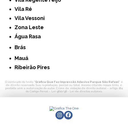
Vila Ré
Vila Vessoni
Zona Leste
Água Rasa
Brás
Mauá
Ribeirão Pires
O conteúdo do texto "
Gráfica Que Faz Impressão Adesivo Parque São Rafael
" é
de direito reservado. Sua reprodução, parcial ou total, mesmo citando nossos links, é
proibida sem a autorização do autor. Crime de violação de direito autoral – artigo 184
do Código Penal –
Lei 9610/98 - Lei de direitos autorais
.