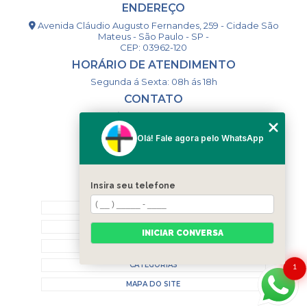
ENDEREÇO
Avenida Cláudio Augusto Fernandes, 259 - Cidade São
Mateus - São Paulo - SP -
CEP: 03962-120
HORÁRIO DE ATENDIMENTO
Segunda á Sexta: 08h ás 18h
CONTATO
(11) 98994-1867
(11) 98993-9556
Olá! Fale agora pelo WhatsApp
togsm1@gmail.com
Insira seu telefone
MENU
HOME
QUEM SOMOS
INICIAR CONVERSA
CONTATO
CATEGORIAS
1
MAPA DO SITE