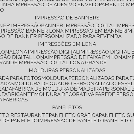
CINHA
IMPRESSÃO DE ADESIVO ENVELOPAMENTO
IM
RO
IMPRESSÃO DE BANNERS
NNER IMPRESSÃO
BANNER IMPRESSÃO DIGITAL
IMPRE
MPRESSÃO BANNER LONA
IMPRESSÃO EM BANNER
IM
ÃO DE BANNER PERSONALIZADO PARA REVENDA
IMPRESSÕES EM LONA
 LONA
LONA IMPRESSÃO DIGITAL
IMPRESSÃO DIGITAL
SSÃO DIGITAL LONA
IMPRESSÃO DE FAIXA EM LONA
IM
GRANDE
IMPRESSÃO DIGITAL LONA GRANDE
MOLDURAS PERSONALIZADAS
ADA PARA FOTOS
MOLDURA PERSONALIZADAS PARA 
ZADAS
MOLDURA DE QUADRO PERSONALIZADO ESPE
ZADA
FÁBRICA DE MOLDURA DE MADEIRA PERSONALI
 FABRICANTE
MOLDURA DECORATIVA PAREDE PERS
A FÁBRICAS
PANFLETOS
LETO RESTAURANTE
PANFLETO GRÁFICA
PANFLETO 
CA DE PANFLETO
IMPRESSÃO DE PANFLETO
PANFLETO