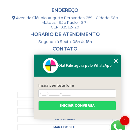
ENDEREÇO
Avenida Cláudio Augusto Fernandes, 259 - Cidade São
Mateus - São Paulo - SP -
CEP: 03962-120
HORÁRIO DE ATENDIMENTO
Segunda á Sexta: 08h ás 18h
CONTATO
(11) 98994-1867
(11) 98993-9556
Olá! Fale agora pelo WhatsApp
togsm1@gmail.com
Insira seu telefone
MENU
HOME
QUEM SOMOS
INICIAR CONVERSA
CONTATO
CATEGORIAS
1
MAPA DO SITE