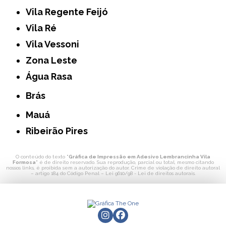
Vila Regente Feijó
Vila Ré
Vila Vessoni
Zona Leste
Água Rasa
Brás
Mauá
Ribeirão Pires
O conteúdo do texto "
Gráfica de Impressão em Adesivo Lembrancinha Vila
Formosa
" é de direito reservado. Sua reprodução, parcial ou total, mesmo citando
nossos links, é proibida sem a autorização do autor. Crime de violação de direito autoral
– artigo 184 do Código Penal –
Lei 9610/98 - Lei de direitos autorais
.