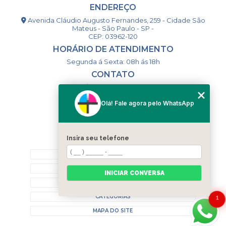
ENDEREÇO
Avenida Cláudio Augusto Fernandes, 259 - Cidade São
Mateus - São Paulo - SP -
CEP: 03962-120
HORÁRIO DE ATENDIMENTO
Segunda á Sexta: 08h ás 18h
CONTATO
(11) 98994-1867
(11) 98993-9556
Olá! Fale agora pelo WhatsApp
togsm1@gmail.com
Insira seu telefone
MENU
HOME
QUEM SOMOS
INICIAR CONVERSA
CONTATO
CATEGORIAS
1
MAPA DO SITE