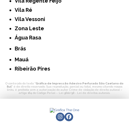
Vila Regente Feijó
Vila Ré
Vila Vessoni
Zona Leste
Água Rasa
Brás
Mauá
Ribeirão Pires
O conteúdo do texto "
Gráfica de Impressão Adesivo Perfurado São Caetano do
Sul
" é de direito reservado. Sua reprodução, parcial ou total, mesmo citando nossos
links, é proibida sem a autorização do autor. Crime de violação de direito autoral –
artigo 184 do Código Penal –
Lei 9610/98 - Lei de direitos autorais
.