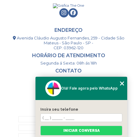
ENDEREÇO
Avenida Cláudio Augusto Fernandes, 259 - Cidade São
Mateus - São Paulo - SP -
CEP: 03962-120
HORÁRIO DE ATENDIMENTO
Segunda á Sexta: 08h ás 18h
CONTATO
(11) 98994-1867
(11) 98993-9556
Olá! Fale agora pelo WhatsApp
togsm1@gmail.com
Insira seu telefone
MENU
HOME
QUEM SOMOS
INICIAR CONVERSA
CONTATO