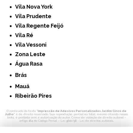
Vila Nova York
Vila Prudente
Vila Regente Feijó
Vila Ré
Vila Vessoni
Zona Leste
Água Rasa
Brás
Mauá
Ribeirão Pires
O conteúdo do texto "
Impressão de Adesivos Personalizados Jardim Cinco de
Julho
" é de direito reservado. Sua reprodução, parcial ou total, mesmo citando nossos
links, é proibida sem a autorização do autor. Crime de violação de direito autoral –
artigo 184 do Código Penal –
Lei 9610/98 - Lei de direitos autorais
.