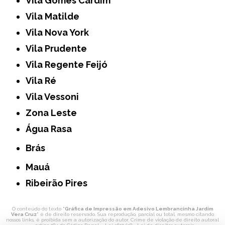
Vila Gomes Cardim
Vila Matilde
Vila Nova York
Vila Prudente
Vila Regente Feijó
Vila Ré
Vila Vessoni
Zona Leste
Água Rasa
Brás
Mauá
Ribeirão Pires
O conteúdo do texto "
Gráfica de Impressão em Adesivo Lembrancinha Jardim
Vera Cruz
" é de direito reservado. Sua reprodução, parcial ou total, mesmo citando
nossos links, é proibida sem a autorização do autor. Crime de violação de direito autoral