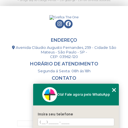
– artigo 184 do Código Penal –
Lei 9610/98 - Lei de direitos autorais
.
ENDEREÇO
Avenida Cláudio Augusto Fernandes, 259 - Cidade São
Mateus - São Paulo - SP -
CEP: 03962-120
HORÁRIO DE ATENDIMENTO
Segunda á Sexta: 08h ás 18h
CONTATO
(11) 98994-1867
(11) 98993-9556
Olá! Fale agora pelo WhatsApp
togsm1@gmail.com
Insira seu telefone
MENU
HOME