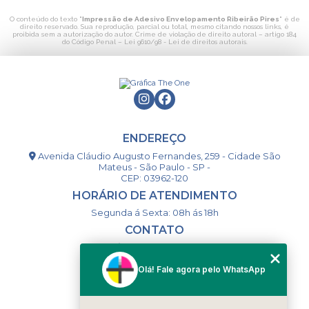
O conteúdo do texto "
Impressão de Adesivo Envelopamento Ribeirão Pires
" é de
direito reservado. Sua reprodução, parcial ou total, mesmo citando nossos links, é
proibida sem a autorização do autor. Crime de violação de direito autoral – artigo 184
do Código Penal –
Lei 9610/98 - Lei de direitos autorais
.
ENDEREÇO
Avenida Cláudio Augusto Fernandes, 259 - Cidade São
Mateus - São Paulo - SP -
CEP: 03962-120
HORÁRIO DE ATENDIMENTO
Segunda á Sexta: 08h ás 18h
CONTATO
(11) 98994-1867
(11) 98993-9556
Olá! Fale agora pelo WhatsApp
togsm1@gmail.com