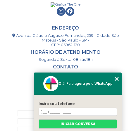
ENDEREÇO
Avenida Cláudio Augusto Fernandes, 259 - Cidade São
Mateus - São Paulo - SP -
CEP: 03962-120
HORÁRIO DE ATENDIMENTO
Segunda á Sexta: 08h ás 18h
CONTATO
(11) 98994-1867
(11) 98993-9556
Olá! Fale agora pelo WhatsApp
togsm1@gmail.com
Insira seu telefone
MENU
HOME
QUEM SOMOS
INICIAR CONVERSA
CONTATO