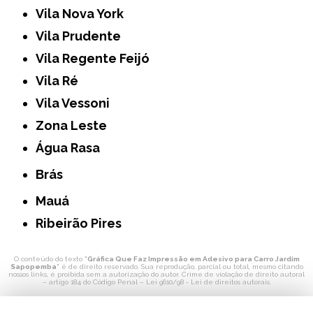
Vila Nova York
Vila Prudente
Vila Regente Feijó
Vila Ré
Vila Vessoni
Zona Leste
Água Rasa
Brás
Mauá
Ribeirão Pires
O conteúdo do texto "
Gráfica Que Faz Impressão em Adesivo para Carro Jardim
Sapopemba
" é de direito reservado. Sua reprodução, parcial ou total, mesmo citando
nossos links, é proibida sem a autorização do autor. Crime de violação de direito autoral
– artigo 184 do Código Penal –
Lei 9610/98 - Lei de direitos autorais
.