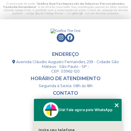
O conteúdo do texto "
Gráfica Que Faz Impressão de Adesivos Personalizados
Fazenda Aricanduva
" é de direito reservado. Sua reprodução, parcial ou total, mesmo
citando nossos links, é proibida sem a autorização do autor. Crime de violação de direito
autoral – artigo 184 do Código Penal –
Lei 9610/98 - Lei de direitos autorais
.
ENDEREÇO
Avenida Cláudio Augusto Fernandes, 259 - Cidade São
Mateus - São Paulo - SP -
CEP: 03962-120
HORÁRIO DE ATENDIMENTO
Segunda á Sexta: 08h ás 18h
CONTATO
(11) 98994-1867
(11) 98993-9556
Olá! Fale agora pelo WhatsApp
togsm1@gmail.com
Insira seu telefone