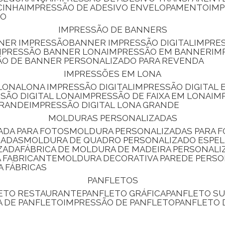
CINHA
IMPRESSÃO DE ADESIVO ENVELOPAMENTO
IM
RO
IMPRESSÃO DE BANNERS
NNER IMPRESSÃO
BANNER IMPRESSÃO DIGITAL
IMPRE
MPRESSÃO BANNER LONA
IMPRESSÃO EM BANNER
IM
ÃO DE BANNER PERSONALIZADO PARA REVENDA
IMPRESSÕES EM LONA
 LONA
LONA IMPRESSÃO DIGITAL
IMPRESSÃO DIGITAL
SSÃO DIGITAL LONA
IMPRESSÃO DE FAIXA EM LONA
IM
GRANDE
IMPRESSÃO DIGITAL LONA GRANDE
MOLDURAS PERSONALIZADAS
ADA PARA FOTOS
MOLDURA PERSONALIZADAS PARA 
ZADAS
MOLDURA DE QUADRO PERSONALIZADO ESPE
ZADA
FÁBRICA DE MOLDURA DE MADEIRA PERSONALI
 FABRICANTE
MOLDURA DECORATIVA PAREDE PERS
A FÁBRICAS
PANFLETOS
LETO RESTAURANTE
PANFLETO GRÁFICA
PANFLETO 
CA DE PANFLETO
IMPRESSÃO DE PANFLETO
PANFLETO