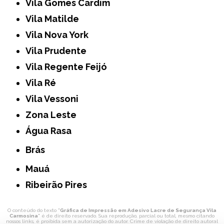
Vila Gomes Cardim
Vila Matilde
Vila Nova York
Vila Prudente
Vila Regente Feijó
Vila Ré
Vila Vessoni
Zona Leste
Água Rasa
Brás
Mauá
Ribeirão Pires
O conteúdo do texto "
Gráfica de Impressão em Adesivo Lacre de Segurança Vila
Carmosina
" é de direito reservado. Sua reprodução, parcial ou total, mesmo citando
nossos links, é proibida sem a autorização do autor. Crime de violação de direito autoral