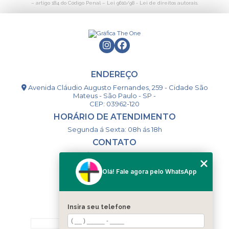
– artigo 184 do Código Penal –
Lei 9610/98 - Lei de direitos autorais
.
ENDEREÇO
Avenida Cláudio Augusto Fernandes, 259 - Cidade São
Mateus - São Paulo - SP -
CEP: 03962-120
HORÁRIO DE ATENDIMENTO
Segunda á Sexta: 08h ás 18h
CONTATO
(11) 98994-1867
(11) 98993-9556
Olá! Fale agora pelo WhatsApp
togsm1@gmail.com
Insira seu telefone
MENU
HOME