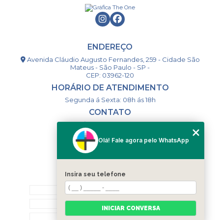
ENDEREÇO
Avenida Cláudio Augusto Fernandes, 259 - Cidade São
Mateus - São Paulo - SP -
CEP: 03962-120
HORÁRIO DE ATENDIMENTO
Segunda á Sexta: 08h ás 18h
CONTATO
(11) 98994-1867
(11) 98993-9556
Olá! Fale agora pelo WhatsApp
togsm1@gmail.com
Insira seu telefone
MENU
HOME
QUEM SOMOS
INICIAR CONVERSA
CONTATO