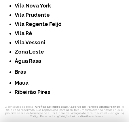
Vila Nova York
Vila Prudente
Vila Regente Feijó
Vila Ré
Vila Vessoni
Zona Leste
Água Rasa
Brás
Mauá
Ribeirão Pires
O conteúdo do texto "
Gráfica de Impressão Adesivo de Parede Anália Franco
" é
de direito reservado. Sua reprodução, parcial ou total, mesmo citando nossos links, é
proibida sem a autorização do autor. Crime de violação de direito autoral – artigo 184
do Código Penal –
Lei 9610/98 - Lei de direitos autorais
.