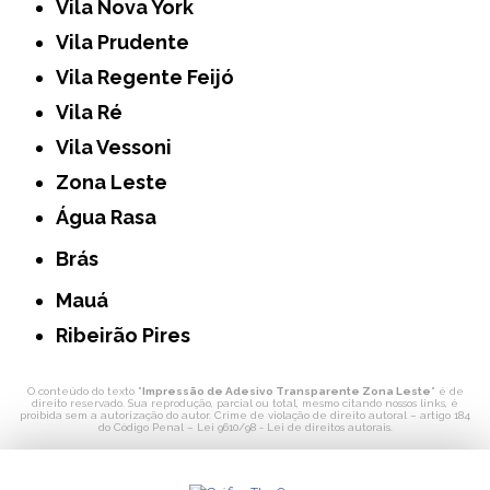
Vila Nova York
Vila Prudente
Vila Regente Feijó
Vila Ré
Vila Vessoni
Zona Leste
Água Rasa
Brás
Mauá
Ribeirão Pires
O conteúdo do texto "
Impressão de Adesivo Transparente Zona Leste
" é de
direito reservado. Sua reprodução, parcial ou total, mesmo citando nossos links, é
proibida sem a autorização do autor. Crime de violação de direito autoral – artigo 184
do Código Penal –
Lei 9610/98 - Lei de direitos autorais
.