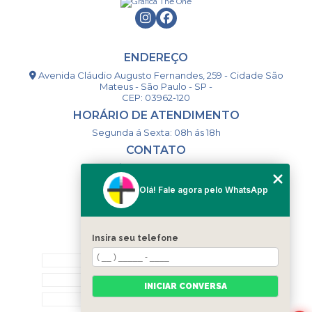
ENDEREÇO
Avenida Cláudio Augusto Fernandes, 259 - Cidade São
Mateus - São Paulo - SP -
CEP: 03962-120
HORÁRIO DE ATENDIMENTO
Segunda á Sexta: 08h ás 18h
CONTATO
(11) 98994-1867
(11) 98993-9556
Olá! Fale agora pelo WhatsApp
togsm1@gmail.com
Insira seu telefone
MENU
HOME
QUEM SOMOS
INICIAR CONVERSA
CONTATO