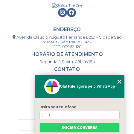
ENDEREÇO
Avenida Cláudio Augusto Fernandes, 259 - Cidade São
Mateus - São Paulo - SP -
CEP: 03962-120
HORÁRIO DE ATENDIMENTO
Segunda á Sexta: 08h ás 18h
CONTATO
(11) 98994-1867
(11) 98993-9556
Olá! Fale agora pelo WhatsApp
togsm1@gmail.com
Insira seu telefone
MENU
HOME
QUEM SOMOS
INICIAR CONVERSA
CONTATO