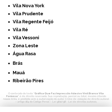
Vila Nova York
Vila Prudente
Vila Regente Feijó
Vila Ré
Vila Vessoni
Zona Leste
Água Rasa
Brás
Mauá
Ribeirão Pires
O conteúdo do texto "
Gráfica Que Faz Impressão Adesivo Vinil Branco Vila
Formosa
" é de direito reservado. Sua reprodução, parcial ou total, mesmo citando
nossos links, é proibida sem a autorização do autor. Crime de violação de direito autoral
– artigo 184 do Código Penal –
Lei 9610/98 - Lei de direitos autorais
.