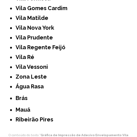
Vila Gomes Cardim
Vila Matilde
Vila Nova York
Vila Prudente
Vila Regente Feijó
Vila Ré
Vila Vessoni
Zona Leste
Água Rasa
Brás
Mauá
Ribeirão Pires
O conteúdo do texto "
Gráfica de Impressão de Adesivo Envelopamento Vila