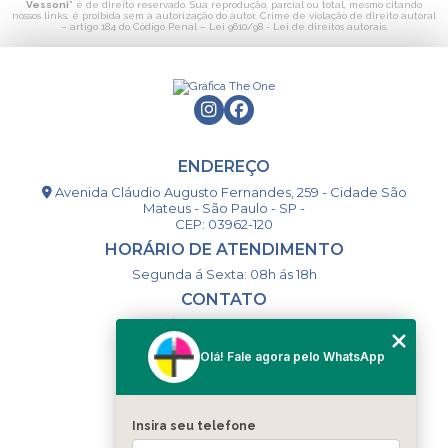
Vessoni
" é de direito reservado. Sua reprodução, parcial ou total, mesmo citando
nossos links, é proibida sem a autorização do autor. Crime de violação de direito autoral
– artigo 184 do Código Penal –
Lei 9610/98 - Lei de direitos autorais
.
ENDEREÇO
Avenida Cláudio Augusto Fernandes, 259 - Cidade São
Mateus - São Paulo - SP -
CEP: 03962-120
HORÁRIO DE ATENDIMENTO
Segunda á Sexta: 08h ás 18h
CONTATO
(11) 98994-1867
(11) 98993-9556
Olá! Fale agora pelo WhatsApp
togsm1@gmail.com
Insira seu telefone
MENU